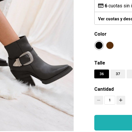
6
cuotas sin 
Ver cuotas y des
Color
Talle
36
37
Cantidad
1