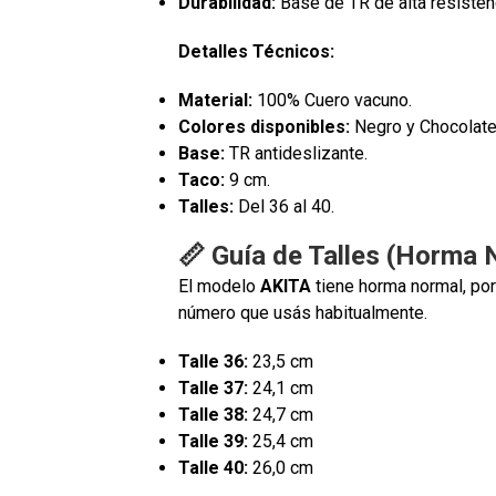
Durabilidad:
Base de TR de alta resisten
Detalles Técnicos:
Material:
100% Cuero vacuno.
Colores disponibles:
Negro y Chocolate
Base:
TR antideslizante.
Taco:
9 cm.
Talles:
Del 36 al 40.
📏 Guía de Talles (Horma 
El modelo
AKITA
tiene horma normal, por
número que usás habitualmente.
Talle 36:
23,5 cm
Talle 37:
24,1 cm
Talle 38:
24,7 cm
Talle 39:
25,4 cm
Talle 40:
26,0 cm