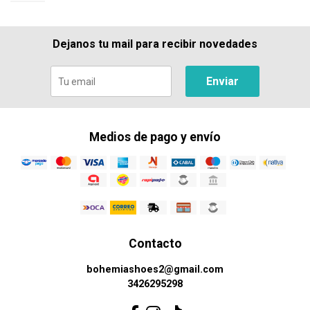
Dejanos tu mail para recibir novedades
Enviar
Medios de pago y envío
Contacto
bohemiashoes2@gmail.com
3426295298