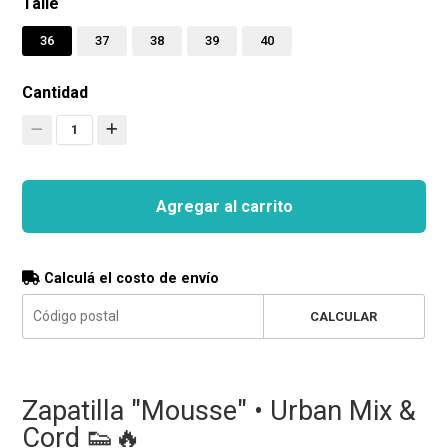
Talle
36
37
38
39
40
Cantidad
1
Agregar al carrito
Calculá el costo de envío
CALCULAR
Zapatilla "Mousse" • Urban Mix &
Cord 👟🔥